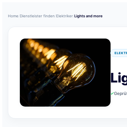
Home
/
Dienstleister finden
/
Elektriker
/
Lights and more
ELEKT
Li
✔
Geprü