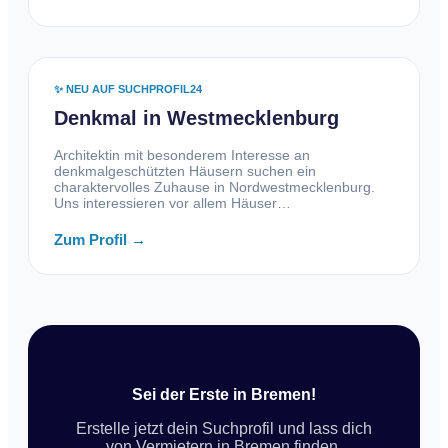
✨ NEU AUF SUCHPROFIL24
Denkmal in Westmecklenburg
Architektin mit besonderem Interesse an
denkmalgeschützten Häusern suchen ein
charaktervolles Zuhause in Nordwestmecklenburg.
Uns interessieren vor allem Häuser…
Zum Profil →
Sei der Erste in Bremen!
Erstelle jetzt dein Suchprofil und lass dich
von Vermietern in Bremen finden.