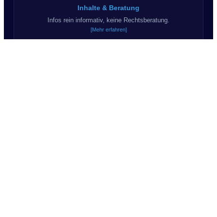
Inhalte & Beratung
Infos rein informativ, keine Rechtsberatung.
[Mehr erfahren]
Haftungsausschluss
Kein Anspruch auf Korrektheit & Vollständigkeit.
[Mehr erfahren]
KI & Kommunikation
Teils KI-Inhalte. Wir sagen "Du".
© 2026 Suchprofil24.de - Alle Rechte vorbehalten.