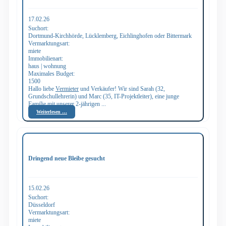
17.02.26
Suchort:
Dortmund-Kirchhörde, Lücklemberg, Eichlinghofen oder Bittermark
Vermarktungsart:
miete
Immobilienart:
haus | wohnung
Maximales Budget:
1500
Hallo liebe
Vermieter
und Verkäufer! Wir sind Sarah (32,
Grundschullehrerin) und Marc (35, IT-Projektleiter), eine junge
Familie mit unserer 2-jährigen ...
Weiterlesen …
Dringend neue Bleibe gesucht
15.02.26
Suchort:
Düsseldorf
Vermarktungsart:
miete