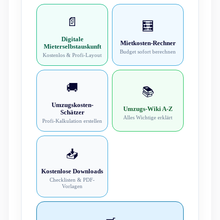
📄
🧮
Digitale
Mietkosten-Rechner
Mieterselbstauskunft
Budget sofort berechnen
Kostenlos & Profi-Layout
🚚
📚
Umzugskosten-
Umzugs-Wiki A-Z
Schätzer
Alles Wichtige erklärt
Profi-Kalkulation erstellen
📥
Kostenlose Downloads
Checklisten & PDF-
Vorlagen