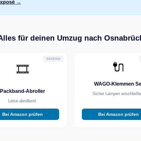
 Exposé →
Alles für deinen Umzug nach Osnabrüc
ANZEIGE
🔌
🎞️
WAGO-Klemmen Se
Packband-Abroller
Sicher Lampen anschließe
Leise abrollend.
Bei Amazon prüfen
Bei Amazon prüfen