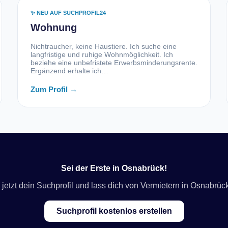
✨ NEU AUF SUCHPROFIL24
Wohnung
Nichtraucher, keine Haustiere. Ich suche eine
langfristige und ruhige Wohnmöglichkeit. Ich
beziehe eine unbefristete Erwerbsminderungsrente.
Ergänzend erhalte ich…
Zum Profil →
Sei der Erste in Osnabrück!
e jetzt dein Suchprofil und lass dich von Vermietern in Osnabrück
Suchprofil kostenlos erstellen