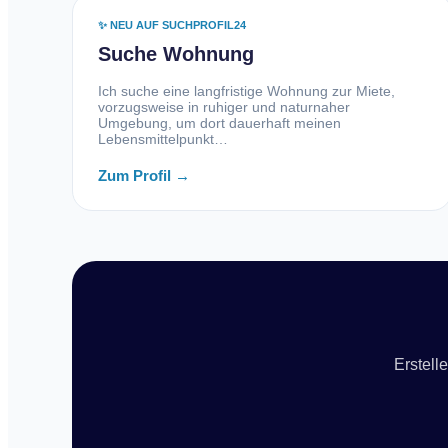
✨ NEU AUF SUCHPROFIL24
Suche Wohnung
Ich suche eine langfristige Wohnung zur Miete,
vorzugsweise in ruhiger und naturnaher
Umgebung, um dort dauerhaft meinen
Lebensmittelpunkt…
Zum Profil →
Erstell