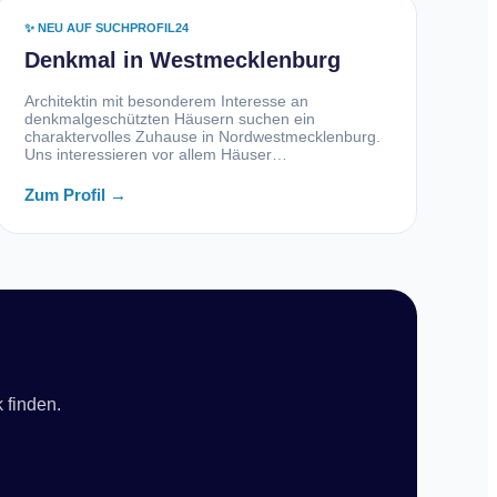
✨ NEU AUF SUCHPROFIL24
Denkmal in Westmecklenburg
Architektin mit besonderem Interesse an
denkmalgeschützten Häusern suchen ein
charaktervolles Zuhause in Nordwestmecklenburg.
Uns interessieren vor allem Häuser…
Zum Profil →
 finden.