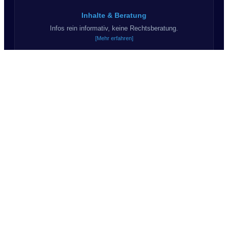
Inhalte & Beratung
Infos rein informativ, keine Rechtsberatung.
[Mehr erfahren]
Haftungsausschluss
Kein Anspruch auf Korrektheit & Vollständigkeit.
[Mehr erfahren]
KI & Kommunikation
Teils KI-Inhalte. Wir sagen "Du".
© 2026 Suchprofil24.de - Alle Rechte vorbehalten.