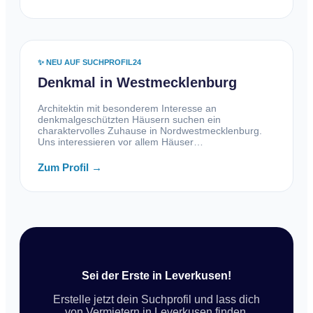
✨ NEU AUF SUCHPROFIL24
Denkmal in Westmecklenburg
Architektin mit besonderem Interesse an
denkmalgeschützten Häusern suchen ein
charaktervolles Zuhause in Nordwestmecklenburg.
Uns interessieren vor allem Häuser…
Zum Profil →
Sei der Erste in Leverkusen!
Erstelle jetzt dein Suchprofil und lass dich
von Vermietern in Leverkusen finden.