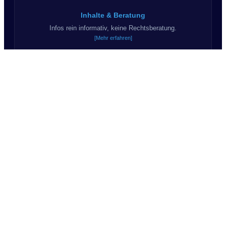
Inhalte & Beratung
Infos rein informativ, keine Rechtsberatung.
[Mehr erfahren]
Haftungsausschluss
Kein Anspruch auf Korrektheit & Vollständigkeit.
[Mehr erfahren]
KI & Kommunikation
Teils KI-Inhalte. Wir sagen "Du".
© 2026 Suchprofil24.de - Alle Rechte vorbehalten.