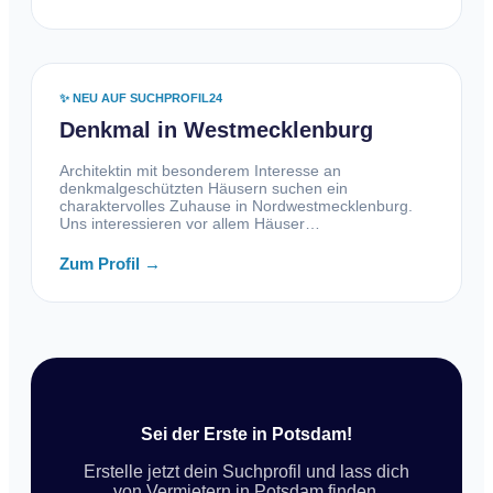
✨ NEU AUF SUCHPROFIL24
Denkmal in Westmecklenburg
Architektin mit besonderem Interesse an
denkmalgeschützten Häusern suchen ein
charaktervolles Zuhause in Nordwestmecklenburg.
Uns interessieren vor allem Häuser…
Zum Profil →
Sei der Erste in Potsdam!
Erstelle jetzt dein Suchprofil und lass dich
von Vermietern in Potsdam finden.