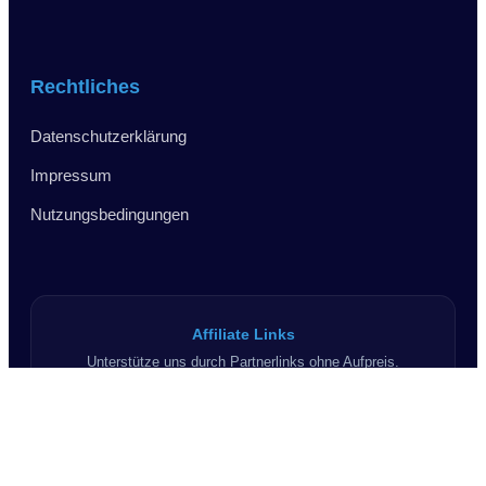
Rechtliches
Datenschutzerklärung
Impressum
Nutzungsbedingungen
Affiliate Links
Unterstütze uns durch Partnerlinks ohne Aufpreis.
[Mehr erfahren]
Inhalte & Beratung
Infos rein informativ, keine Rechtsberatung.
[Mehr erfahren]