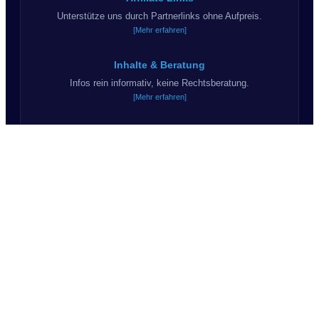
Unterstütze uns durch Partnerlinks ohne Aufpreis.
[Mehr erfahren]
Inhalte & Beratung
Infos rein informativ, keine Rechtsberatung.
[Mehr erfahren]
Haftungsausschluss
Kein Anspruch auf Korrektheit & Vollständigkeit.
[Mehr erfahren]
KI & Kommunikation
Teils KI-Inhalte. Wir sagen "Du".
© 2026 Suchprofil24.de - Alle Rechte vorbehalten.