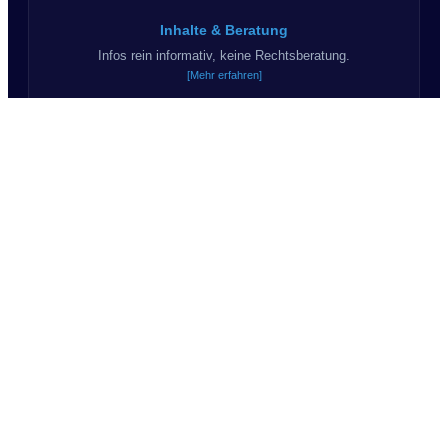
Inhalte & Beratung
Infos rein informativ, keine Rechtsberatung.
[Mehr erfahren]
Haftungsausschluss
Kein Anspruch auf Korrektheit & Vollständigkeit.
[Mehr erfahren]
KI & Kommunikation
Teils KI-Inhalte. Wir sagen "Du".
© 2026 Suchprofil24.de - Alle Rechte vorbehalten.