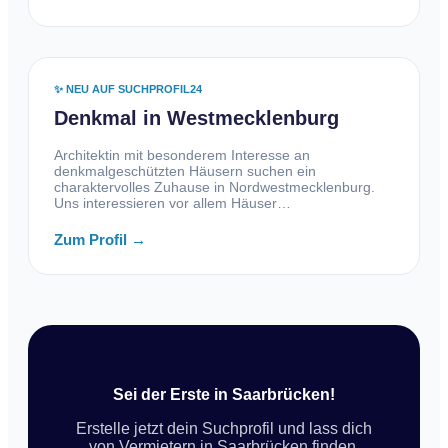
✨ NEU AUF SUCHPROFIL24
Denkmal in Westmecklenburg
Architektin mit besonderem Interesse an
denkmalgeschützten Häusern suchen ein
charaktervolles Zuhause in Nordwestmecklenburg.
Uns interessieren vor allem Häuser…
Zum Profil →
Sei der Erste in Saarbrücken!
Erstelle jetzt dein Suchprofil und lass dich
von Vermietern in Saarbrücken finden.