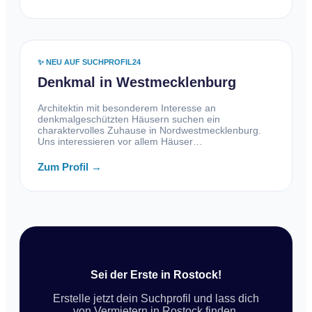
✨ NEU AUF SUCHPROFIL24
Denkmal in Westmecklenburg
Architektin mit besonderem Interesse an
denkmalgeschützten Häusern suchen ein
charaktervolles Zuhause in Nordwestmecklenburg.
Uns interessieren vor allem Häuser…
Zum Profil →
Sei der Erste in Rostock!
Erstelle jetzt dein Suchprofil und lass dich
von Vermietern in Rostock finden.