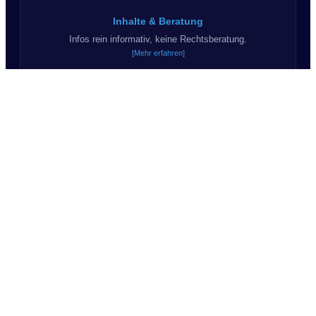
Inhalte & Beratung
Infos rein informativ, keine Rechtsberatung.
[Mehr erfahren]
Haftungsausschluss
Kein Anspruch auf Korrektheit & Vollständigkeit.
[Mehr erfahren]
KI & Kommunikation
Teils KI-Inhalte. Wir sagen "Du".
© 2026 Suchprofil24.de - Alle Rechte vorbehalten.