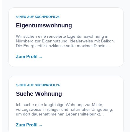
✨ NEU AUF SUCHPROFIL24
Eigentumswohnung
Wir suchen eine renovierte Eigentumswohnung in
Nürnberg zur Eigennutzung, idealerweise mit Balkon.
Die Energieeffizienzklasse sollte maximal D sein.…
Zum Profil →
✨ NEU AUF SUCHPROFIL24
Suche Wohnung
Ich suche eine langfristige Wohnung zur Miete,
vorzugsweise in ruhiger und naturnaher Umgebung,
um dort dauerhaft meinen Lebensmittelpunkt…
Zum Profil →