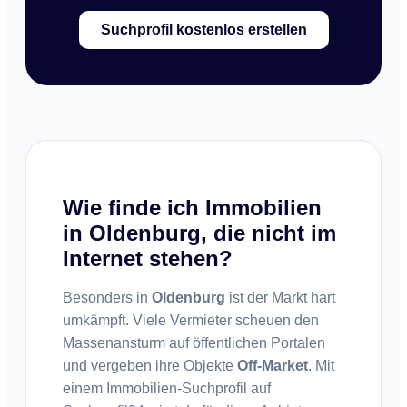
Suchprofil kostenlos erstellen
Wie finde ich Immobilien
in Oldenburg, die nicht im
Internet stehen?
Besonders in
Oldenburg
ist der Markt hart
umkämpft. Viele Vermieter scheuen den
Massenansturm auf öffentlichen Portalen
und vergeben ihre Objekte
Off-Market
. Mit
einem Immobilien-Suchprofil auf