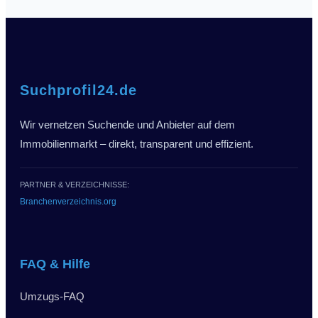
Suchprofil24.de
Wir vernetzen Suchende und Anbieter auf dem
Immobilienmarkt – direkt, transparent und effizient.
PARTNER & VERZEICHNISSE:
Branchenverzeichnis.org
FAQ & Hilfe
Umzugs-FAQ