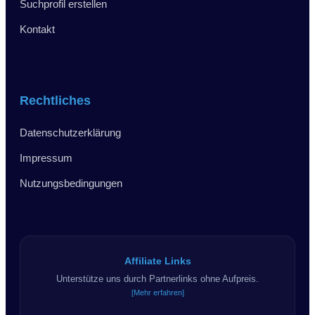
Suchprofil erstellen
Kontakt
Rechtliches
Datenschutzerklärung
Impressum
Nutzungsbedingungen
Affiliate Links
Unterstütze uns durch Partnerlinks ohne Aufpreis.
[Mehr erfahren]