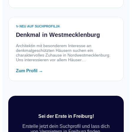
✨ NEU AUF SUCHPROFIL24
Denkmal in Westmecklenburg
Architektin mit besonderem Interesse an
denkmalgeschützten Häusern suchen ein
charaktervolles Zuhause in Nordwestmecklenburg.
Uns interessieren vor allem Häuser…
Zum Profil →
Sei der Erste in Freiburg!
Erstelle jetzt dein Suchprofil und lass dich
von Vermietern in Freiburg finden.