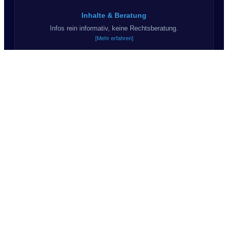
Inhalte & Beratung
Infos rein informativ, keine Rechtsberatung.
[Mehr erfahren]
Haftungsausschluss
Kein Anspruch auf Korrektheit & Vollständigkeit.
[Mehr erfahren]
KI & Kommunikation
Teils KI-Inhalte. Wir sagen "Du".
© 2026 Suchprofil24.de - Alle Rechte vorbehalten.