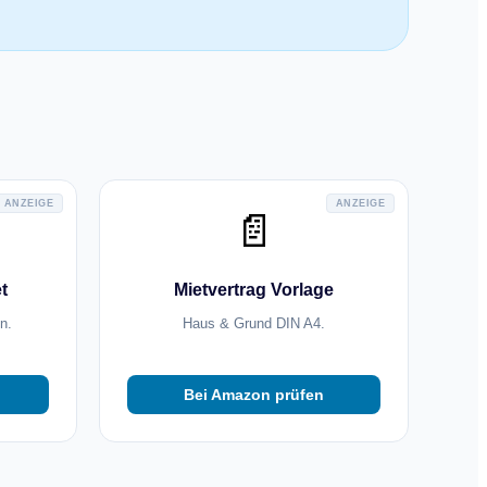
ANZEIGE
ANZEIGE
📄
t
Mietvertrag Vorlage
n.
Haus & Grund DIN A4.
Bei Amazon prüfen