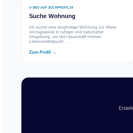
✨ NEU AUF SUCHPROFIL24
Suche Wohnung
Ich suche eine langfristige Wohnung zur Miete,
vorzugsweise in ruhiger und naturnaher
Umgebung, um dort dauerhaft meinen
Lebensmittelpunkt…
Zum Profil →
Erstel