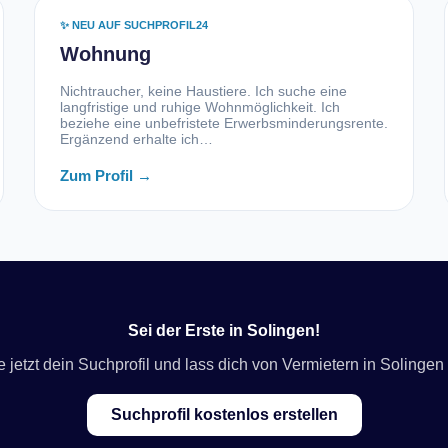
✨ NEU AUF SUCHPROFIL24
Wohnung
Nichtraucher, keine Haustiere. Ich suche eine
langfristige und ruhige Wohnmöglichkeit. Ich
beziehe eine unbefristete Erwerbsminderungsrente.
Ergänzend erhalte ich…
Zum Profil →
Sei der Erste in Solingen!
le jetzt dein Suchprofil und lass dich von Vermietern in Solingen 
Suchprofil kostenlos erstellen