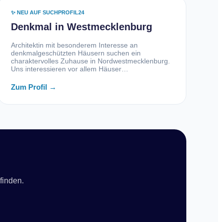
✨ NEU AUF SUCHPROFIL24
Denkmal in Westmecklenburg
Architektin mit besonderem Interesse an
denkmalgeschützten Häusern suchen ein
charaktervolles Zuhause in Nordwestmecklenburg.
Uns interessieren vor allem Häuser…
Zum Profil →
finden.