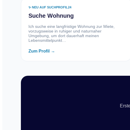
✨ NEU AUF SUCHPROFIL24
Suche Wohnung
Ich suche eine langfristige Wohnung zur Miete,
vorzugsweise in ruhiger und naturnaher
Umgebung, um dort dauerhaft meinen
Lebensmittelpunkt…
Zum Profil →
Erste