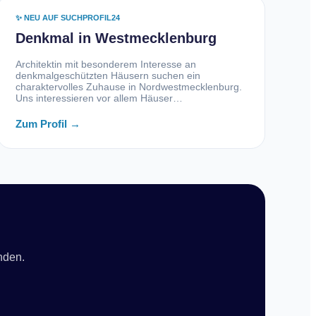
✨ NEU AUF SUCHPROFIL24
Denkmal in Westmecklenburg
Architektin mit besonderem Interesse an
denkmalgeschützten Häusern suchen ein
charaktervolles Zuhause in Nordwestmecklenburg.
Uns interessieren vor allem Häuser…
Zum Profil →
inden.