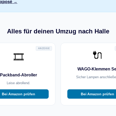
 Exposé →
Alles für deinen Umzug nach Halle
ANZEIGE
🔌
🎞️
WAGO-Klemmen Se
Packband-Abroller
Sicher Lampen anschließe
Leise abrollend.
Bei Amazon prüfen
Bei Amazon prüfen