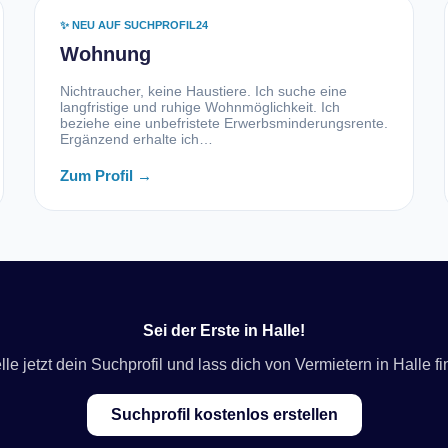
✨ NEU AUF SUCHPROFIL24
Wohnung
Nichtraucher, keine Haustiere. Ich suche eine
langfristige und ruhige Wohnmöglichkeit. Ich
beziehe eine unbefristete Erwerbsminderungsrente.
Ergänzend erhalte ich…
Zum Profil →
Sei der Erste in Halle!
lle jetzt dein Suchprofil und lass dich von Vermietern in Halle f
Suchprofil kostenlos erstellen