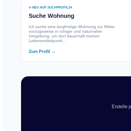
✨ NEU AUF SUCHPROFIL24
Suche Wohnung
Ich suche eine langfristige Wohnung zur Miete,
vorzugsweise in ruhiger und naturnaher
Umgebung, um dort dauerhaft meinen
Lebensmittelpunkt…
Zum Profil →
Erstelle 