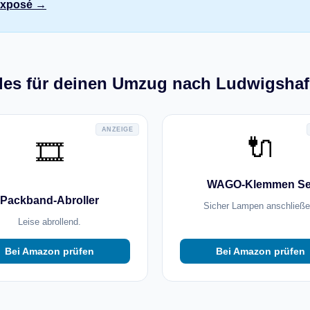
 Exposé →
les für deinen Umzug nach Ludwigsha
ANZEIGE
🔌
🎞️
WAGO-Klemmen Se
Packband-Abroller
Sicher Lampen anschließe
Leise abrollend.
Bei Amazon prüfen
Bei Amazon prüfen