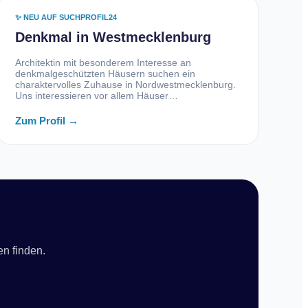
✨ NEU AUF SUCHPROFIL24
Denkmal in Westmecklenburg
Architektin mit besonderem Interesse an
denkmalgeschützten Häusern suchen ein
charaktervolles Zuhause in Nordwestmecklenburg.
Uns interessieren vor allem Häuser…
Zum Profil →
en finden.