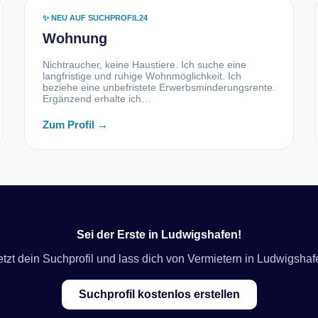
✨ NEU AUF SUCHPROFIL24
Wohnung
Nichtraucher, keine Haustiere. Ich suche eine
langfristige und ruhige Wohnmöglichkeit. Ich
beziehe eine unbefristete Erwerbsminderungsrente.
Ergänzend erhalte ich…
Zum Profil →
Sei der Erste in Ludwigshafen!
jetzt dein Suchprofil und lass dich von Vermietern in Ludwigshaf
Suchprofil kostenlos erstellen