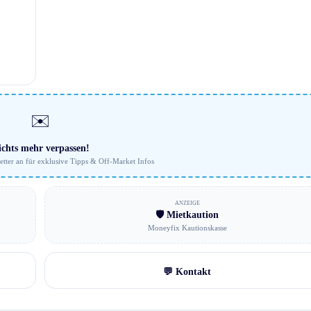
✉️
ichts mehr verpassen!
tter an für exklusive Tipps & Off-Market Infos
ANZEIGE
🛡️ Mietkaution
Moneyfix Kautionskasse
💬 Kontakt