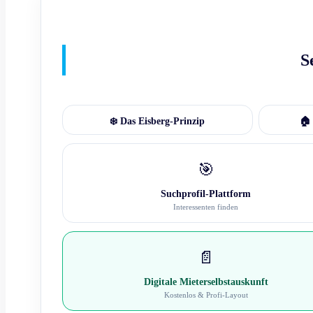
S
❄️ Das Eisberg-Prinzip
🏠 
🎯
Suchprofil-Plattform
Interessenten finden
📄
Digitale Mieterselbstauskunft
Kostenlos & Profi-Layout