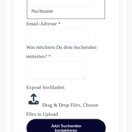
Nachname
Was
Email-Adresse
*
Exposè
Ansprechpartner
Was möchtest Du dem Suchenden
mitteilen?
*
Exposè hochladen
Drag & Drop Files,
Choose
Files to Upload
Jetzt Suchenden
kontaktieren