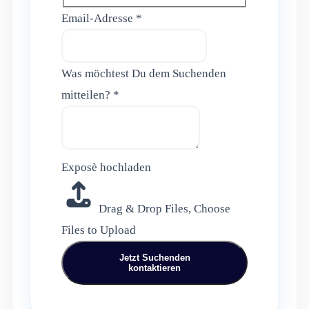
Email-Adresse
*
Was möchtest Du dem Suchenden
mitteilen?
*
Was
Exposè hochladen
dem
Drag & Drop Files,
Choose
möchtest
Files to Upload
Jetzt Suchenden
kontaktieren