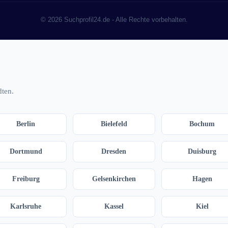
© 2026 Suchprofil24.de - Alle Rechte vorbehalten.
dten.
Berlin
Bielefeld
Bochum
Dortmund
Dresden
Duisburg
Freiburg
Gelsenkirchen
Hagen
Karlsruhe
Kassel
Kiel