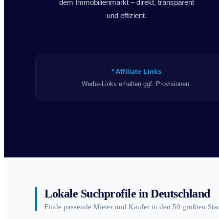
dem Immobilienmarkt – direkt, transparent
und effizient.
* Affiliate Links
Werbe-Links erhalten ggf. Provisionen.
Lokale Suchprofile in Deutschland
Finde passende Mieter und Käufer in den 50 größten Stä