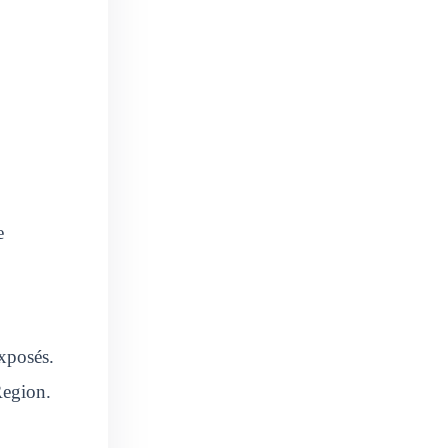
e
xposés.
Region.