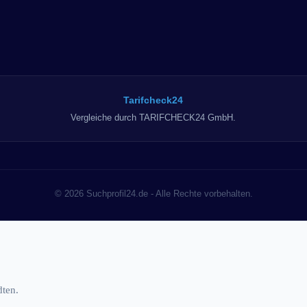
Tarifcheck24
Vergleiche durch TARIFCHECK24 GmbH.
© 2026 Suchprofil24.de - Alle Rechte vorbehalten.
dten.