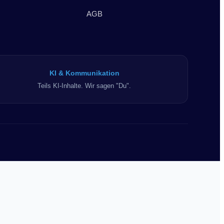
AGB
KI & Kommunikation
Teils KI-Inhalte. Wir sagen "Du".