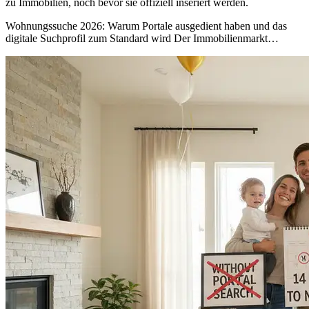
zu Immobilien, noch bevor sie offiziell inseriert werden.
Wohnungssuche 2026: Warum Portale ausgedient haben und das
Wohnu
digitale Suchprofil zum Standard wird Der Immobilienmarkt…
2026:
Erfolg
durch
dein
digital
Suchpr