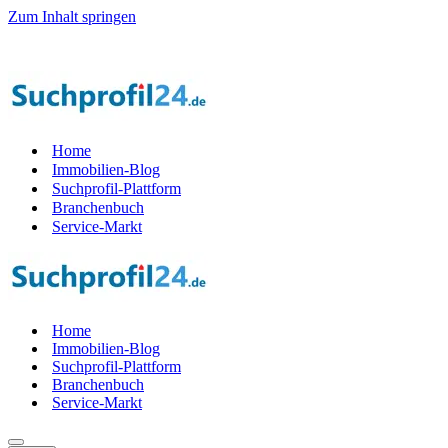
Zum Inhalt springen
sucht! — Jetzt Teil der Startphase werden — 1.000 Suchprof
i
le gesu
Home
Immobilien-Blog
Suchprofil-Plattform
Branchenbuch
Service-Markt
Home
Immobilien-Blog
Suchprofil-Plattform
Branchenbuch
Service-Markt