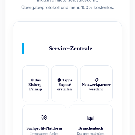
Übergabeprotokoll und mehr. 100% kostenlos.
Service-Zentrale
❄️ Das
🏠 Tipps
📋
Eisberg-
Exposé
Netzwerkpartner
Prinzip
erstellen
werden?
🎯
📖
Suchprofil-Plattform
Branchenbuch
Interessenten finden
Experten entdecken