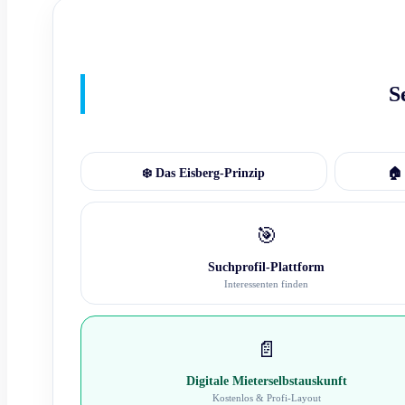
S
❄️ Das Eisberg-Prinzip
🏠 
🎯
Suchprofil-Plattform
Interessenten finden
📄
Digitale Mieterselbstauskunft
Kostenlos & Profi-Layout