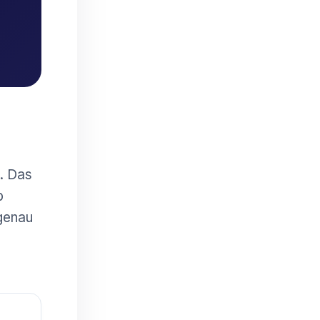
. Das
b
 genau