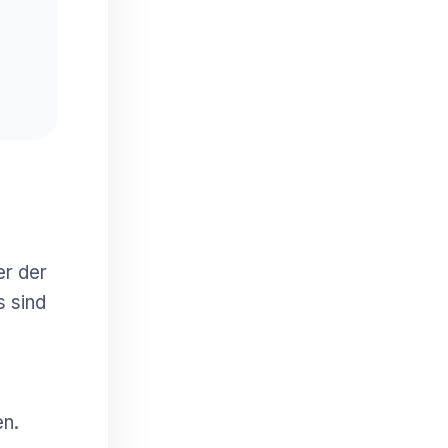
er der
s sind
en.